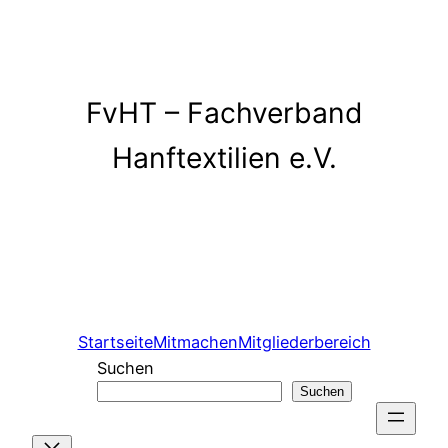
Zum
Inhalt
springen
FvHT – Fachverband
Hanftextilien e.V.
Startseite
Mitmachen
Mitgliederbereich
Suchen
Suchen