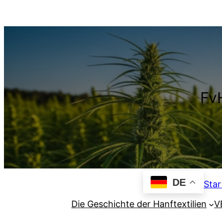
Zum
Inhalt
springen
FvH
DE
Star
Die Geschichte der Hanftextilien
V