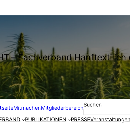
T – Fachverband Hanftextilien 
Suchen
tseite
Mitmachen
Mitgliederbereich
ERBAND
PUBLIKATIONEN
PRESSE
Veranstaltunge