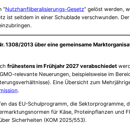
m “
Nutzhanfliberalisierungs-Gesetz
” gelöst werden, 
etz ist seitdem in einer Schublade verschwunden. Der 
einzubringen.
r. 1308/2013 über eine gemeinsame Marktorganisati
ich
frühestens im Frühjahr 2027 verabschiedet
werde
GMO-relevante Neuerungen, beispielsweise im Berei
terungsverhältnisse). Eine Übersicht zum Mehrjähri
mission
.
fen das EU-Schulprogramm, die Sektorprogramme, die
Vermarktungsnormen für Käse, Proteinpflanzen und Fl
e über Sicherheiten (KOM 2025/553).