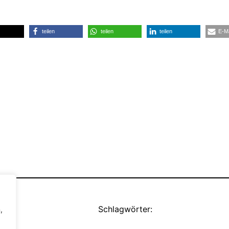
teilen
teilen
teilen
E-Ma
Schlagwörter:
,