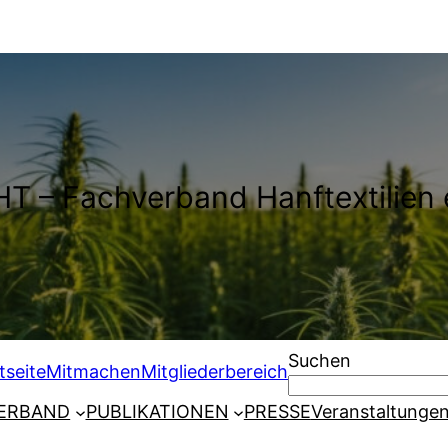
T – Fachverband Hanftextilien 
Suchen
tseite
Mitmachen
Mitgliederbereich
ERBAND
PUBLIKATIONEN
PRESSE
Veranstaltunge