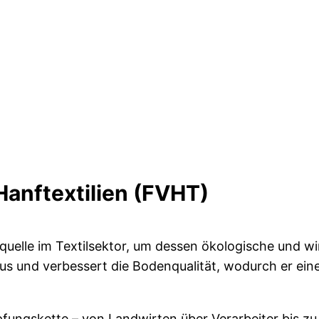
anftextilien (FVHT)
uelle im Textilsektor, um dessen ökologische und wirt
s und verbessert die Bodenqualität, wodurch er eine
ungskette – von Landwirten über Verarbeiter bis zu H