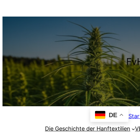
Zum
Inhalt
springen
FvH
DE
Star
Die Geschichte der Hanftextilien
V