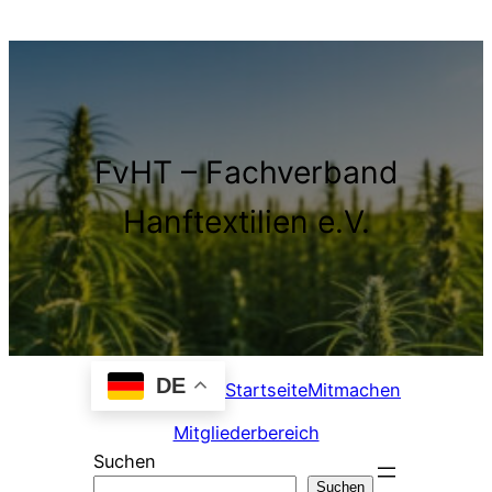
Zum
Inhalt
springen
FvHT – Fachverband
Hanftextilien e.V.
DE
Startseite
Mitmachen
Mitgliederbereich
Suchen
Suchen